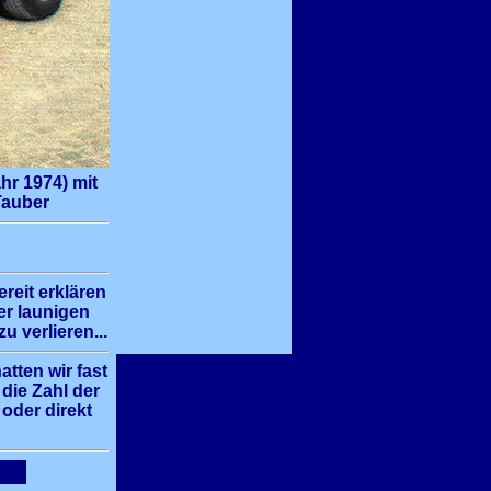
hr 1974) mit
Tauber
reit erklären
er launigen
 verlieren...
tten wir fast
 die Zahl der
oder direkt