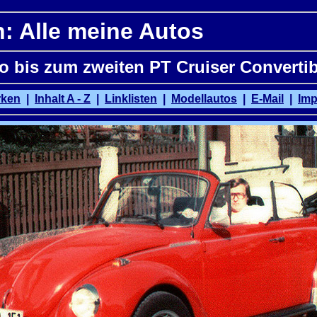
: Alle meine Autos
o bis zum zweiten PT Cruiser Convertib
rken
|
Inhalt A - Z
|
Linklisten
|
Modellautos
|
E-Mail
|
Im